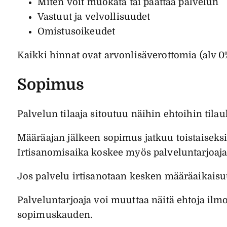
Miten voit muokata tai päättää palvelun
Vastuut ja velvollisuudet
Omistusoikeudet
Kaikki hinnat ovat arvonlisäverottomia (alv 0
Sopimus
Palvelun tilaaja sitoutuu näihin ehtoihin til
Määräajan jälkeen sopimus jatkuu toistaiseks
Irtisanomisaika koskee myös palveluntarjoaja
Jos palvelu irtisanotaan kesken määräaikaisu
Palveluntarjoaja voi muuttaa näitä ehtoja il
sopimuskauden.