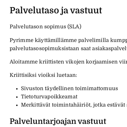
Palvelutaso ja vastuut
Palvelutason sopimus (SLA)
Pyrimme käyttämillämme palvelimilla kumppa
palvelutasosopimuksistaan saat asiakaspalve
Aloitamme kriittisten vikojen korjaamisen vii
Kriittisiksi vioiksi luetaan:
Sivuston täydellinen toimimattomuus
Tietoturvapoikkeamat
Merkittävät toimintahäiriöt, jotka estävä
Palveluntarjoajan vastuut