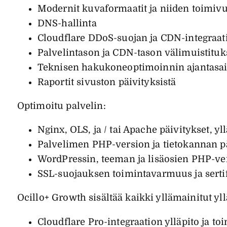
Modernit kuvaformaatit ja niiden toimiv
DNS-hallinta
Cloudflare DDoS-suojan ja CDN-integraat
Palvelintason ja CDN-tason välimuistitu
Teknisen hakukoneoptimoinnin ajantasa
Raportit sivuston päivityksistä
Optimoitu palvelin:
Nginx, OLS, ja / tai Apache päivitykset, y
Palvelimen PHP-version ja tietokannan päi
WordPressin, teeman ja lisäosien PHP-ve
SSL-suojauksen toimintavarmuus ja serti
Ocillo+ Growth sisältää kaikki yllämainitut yl
Cloudflare Pro-integraation ylläpito ja 