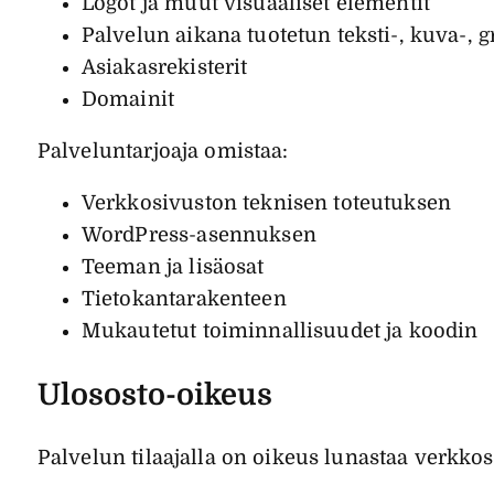
Logot ja muut visuaaliset elementit
Palvelun aikana tuotetun teksti-, kuva-, g
Asiakasrekisterit
Domainit
Palveluntarjoaja omistaa:
Verkkosivuston teknisen toteutuksen
WordPress-asennuksen
Teeman ja lisäosat
Tietokantarakenteen
Mukautetut toiminnallisuudet ja koodin
Ulososto-oikeus
Palvelun tilaajalla on oikeus lunastaa verkk